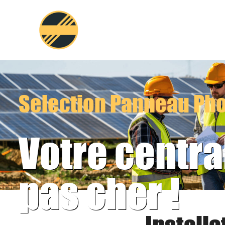
Aller
au
contenu
Selection Panneau Pho
Votre centra
pas cher !